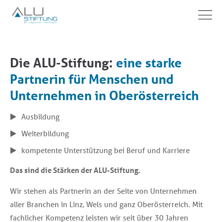
Aqua-Stiftung
ALU-Akademie
Die ALU-Stiftung:
Aktuelle Ausbildungsangebote
Lehre & AusbildnerInnern
Kontakt
MitarbeiterInnen
Partner & Referenzen
eine starke
Partnerin für Menschen und
Aqua
Sprache
Büro Ranshofen
Administration
Kooperationspartner
Unternehmen in Oberösterreich
Implacement
Wirtschaft
Büro Ried im Innkreis
Aqua / Stiftung
Kundenstimmen
Ausbildung
Outplacement
Kommunikation & Persönlichkeit
Büro Vöcklabruck
ALU-Akademie
Weiterbildung
Auflösungsbegleitung
Training
Büro Linz
kompetente Unterstützung bei Beruf und Karriere
Beratung & Coaching
Das sind die Stärken der ALU-Stiftung.
AMS-Kooperation
Wir stehen als Partnerin an der Seite von Unternehmen
Seminarräume mieten
aller Branchen in Linz, Wels und ganz Oberösterreich. Mit
fachlicher Kompetenz leisten wir seit über 30 Jahren
Förderungen