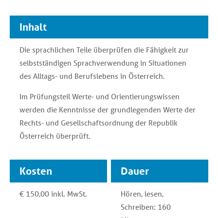
jeweils Teil 1 und Teil 2
Niveau B1
Inhalt
Niveau B2
Die sprachlichen Teile überprüfen die Fähigkeit zur
Niveau B1/B2 (Abendkurs)
selbstständigen Sprachverwendung in Situationen
Niveau C1
des Alltags- und Berufslebens in Österreich.
Deutsch (Einzel-)Training
Im Prüfungsteil Werte- und Orientierungswissen
werden die Kenntnisse der grundlegenden Werte der
Rechts- und Gesellschaftsordnung der Republik
Österreich überprüft.
Kosten
Dauer
€ 150,00 inkl. MwSt.
Hören, lesen,
Schreiben: 160