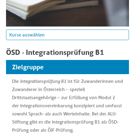
Prüfungsvorbereitung - Deutsch
ÖSD - Integrationsprüfung B1
Prüfung A1 - Fit für Österreich
Prüfung DTÖ - Deutsch Test Österreich
Zielgruppe
ÖSD - Integrationsprüfung B1
Die
Integrationsprüfung B1
ist für Zuwanderinnen und
ÖIF - Integrationsprüfung A2
Zuwanderer in Österreich – speziell
Drittstaatsangehörige – zur Erfüllung von Modul 2
ÖIF - Integrationsprüfung B1
der Integrationsvereinbarung konzipiert und umfasst
Niveau A1
sowohl Sprach- als auch Werteinhalte. Bei der ALU-
Niveau A2
Stiftung gibt es die Integrationsprüfung B1 als ÖSD-
Deutsch blended Kurse für ALLE Niveaus: A1 bis C1,
Prüfung oder als ÖIF-Prüfung.