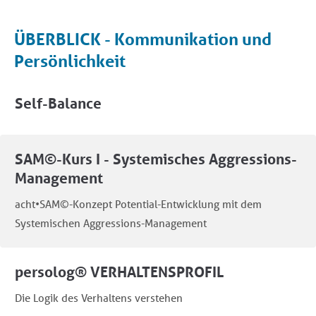
Prüfungsvorbereitung - Deutsch
ÜBERBLICK - Kommunikation und
Prüfung A1 - Fit für Österreich
Persönlichkeit
Prüfung DTÖ - Deutsch Test Österreich
Self-Balance
ÖSD - Integrationsprüfung B1
ÖIF - Integrationsprüfung A2
SAM©-Kurs I - Systemisches Aggressions-
ÖIF - Integrationsprüfung B1
Management
acht•SAM©-Konzept Potential-Entwicklung mit dem
Systemischen Aggressions-Management
persolog® VERHALTENSPROFIL
Die Logik des Verhaltens verstehen