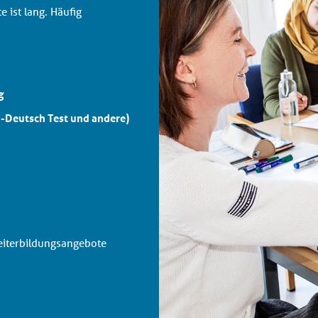
 ist lang. Häufig
g
Ö-Deutsch Test und andere)
eiterbildungsangebote