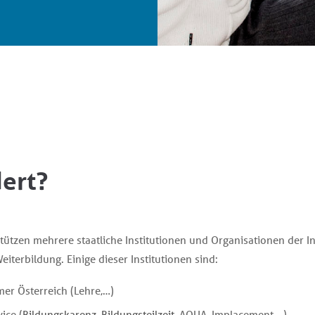
ert?
stützen mehrere staatliche Institutionen und Organisationen der I
eiterbildung. Einige dieser Institutionen sind:
er Österreich (Lehre,…)
ice (
Bildungskarenz
,
Bildungsteilzeit
, AQUA, Implacement,…)