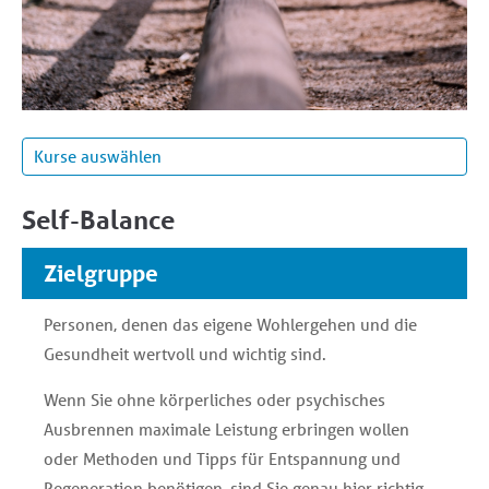
Prüfungsvorbereitung - Deutsch
Prüfung A1 - Fit für Österreich
Prüfung DTÖ - Deutsch Test Österreich
ÖSD - Integrationsprüfung B1
persolog® VERHALTENSPROFIL
ÖIF - Integrationsprüfung A2
Self-Balance
persolog® PERSÖNLICHKEITS-MODELL
ÖIF - Integrationsprüfung B1
ECo-C® START - European communication certificate®
Zielgruppe
ECo-C® CERT - European communication certificate®
Personen, denen das eigene Wohlergehen und die
SAM©-Kurs I - Systemisches Aggressions-Management
Gesundheit wertvoll und wichtig sind.
Self-Balance
Wenn Sie ohne körperliches oder psychisches
Ausbrennen maximale Leistung erbringen wollen
oder Methoden und Tipps für Entspannung und
Regeneration benötigen, sind Sie genau hier richtig.