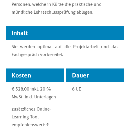
Personen, welche in Kürze die praktische und
Lehrlingscoaching
mündliche Lehraschlussprüfung ablegen.
zertifizierter Lehrlingscoach
Inhalt
Sie werden optimal auf die Projektarbeit und das
Fachgespräch vorbereitet.
Kosten
Dauer
€ 528,00 inkl. 20 %
6 UE
MwSt. inkl. Unterlagen
zusätzliches Online-
Learning-Tool
empfehlenswert: €