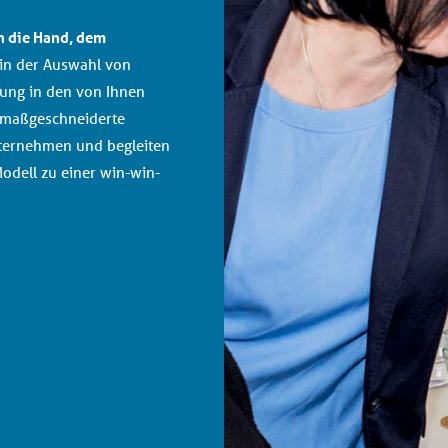
n die Hand, dem
 in der Auswahl von
dung in den von Ihnen
n maßgeschneiderte
nternehmen und begleiten
dell zu einer win-win-