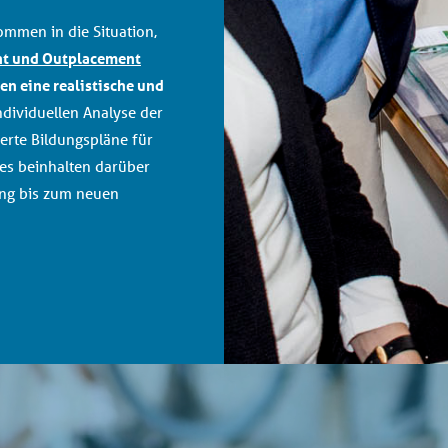
mmen in die Situation,
t und Outplacement
en eine realistische und
ndividuellen Analyse der
rte Bildungspläne für
es beinhalten darüber
ung bis zum neuen