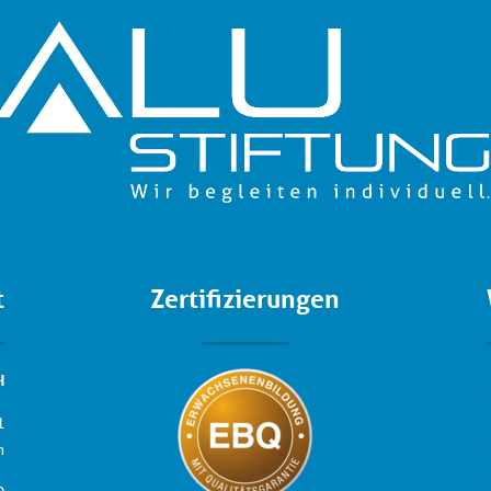
t
Zertifizierungen
H
1
n