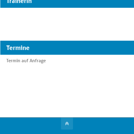
TrainerIn
Termine
Termin auf Anfrage