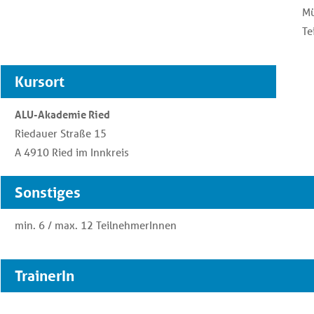
Mü
Te
Kursort
ALU-Akademie Ried
Riedauer Straße 15
A 4910 Ried im Innkreis
Sonstiges
min. 6 / max. 12 TeilnehmerInnen
TrainerIn