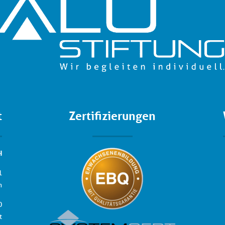
t
Zertifizierungen
H
1
n
0
t