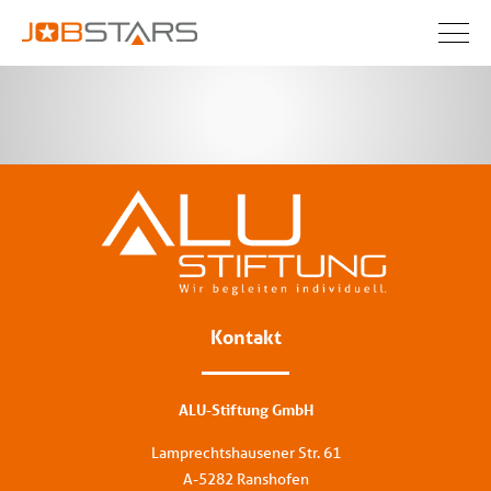
Kontakt
ALU-Stiftung GmbH
Lamprechtshausener Str. 61
A-5282 Ranshofen