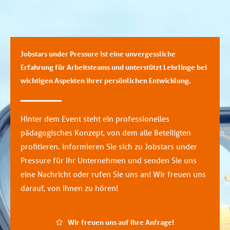
Jobstars under Pressure ist eine unvergessliche
Erfahrung für Arbeitsteams und unterstützt Lehrlinge bei
wichtigen Aspekten ihrer persönlichen Entwicklung.
Hinter dem Event steht ein professionelles
pädagogisches Konzept, von dem alle Beteiligten
profitieren. Informieren Sie sich zu Jobstars under
Pressure für Ihr Unternehmen und senden Sie uns
eine Nachricht oder rufen Sie uns an! Wir freuen uns
darauf, von Ihnen zu hören!
Wir freuen uns auf Ihre Anfrage!