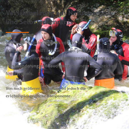
Verschmelzung aus Naturerlebnis
und Selbsterkenntnis
Neben der Selbsterkenntnis und der bewussten
Achtsamkeit verhilft Jobstars under pressure Lehrlingen
und AusbilderInnen
in einer gelungenen Mischung aus
Flusswanderung und Tauchgang
zu einem actionreichen
Naturerlebnis.
Von noch größerer Bedeutung ist jedoch die
erlebnispädagogische Komponente.